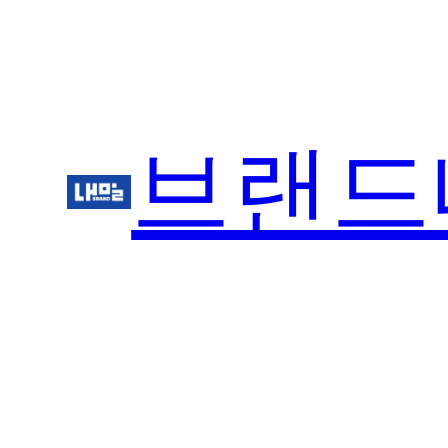
콘
텐
츠
로
바
브랜드
로
가
기