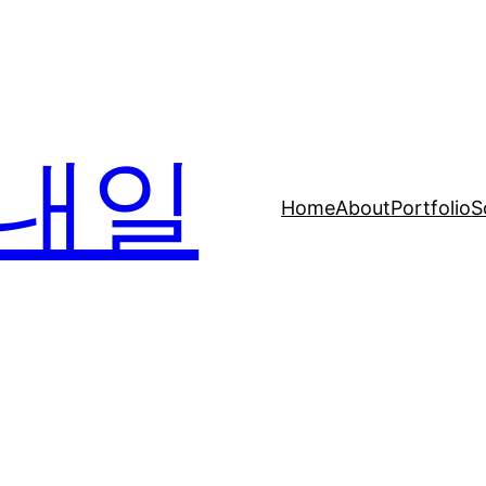
내일
Home
About
Portfolio
S